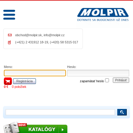
obchod@molpir.sk
,
info@molpir.cz
(+421) 2 431912 18-19, (+420) 58 5315 017
Meno:
Heslo:
Prihlásiť
Registrácia
zapamätať heslo
0 €
0 položiek