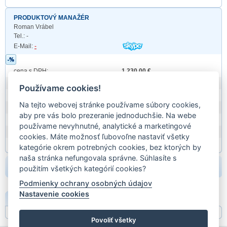
PRODUKTOVÝ MANAŽÉR
Roman Vrábel
Tel.: -
E-Mail:
-
cena s DPH:
1 230,00 €
Obchodná Značka:
MOLPIR, s.r.o.
Používame cookies!
Prod. id:
D1507250
Na tejto webovej stránke používame súbory cookies,
záruka:
24 mesiacov
aby pre vás bolo prezeranie jednoduchšie. Na webe
hmotnosť:
4,8850
používame nevyhnutné, analytické a marketingové
EAN:
EAN
cookies. Máte možnosť ľubovoľne nastaviť všetky
Partn. kódy:
kategórie okrem potrebných cookies, bez ktorých by
naša stránka nefungovala správne. Súhlasíte s
beriem:
použitím všetkých kategórií cookies?
Podmienky ochrany osobných údajov
Nastavenie cookies
POPIS
Povoliť všetky