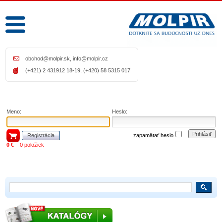
obchod@molpir.sk
,
info@molpir.cz
(+421) 2 431912 18-19, (+420) 58 5315 017
Meno:
Heslo:
Prihlásiť
Registrácia
zapamätať heslo
0 €
0 položiek