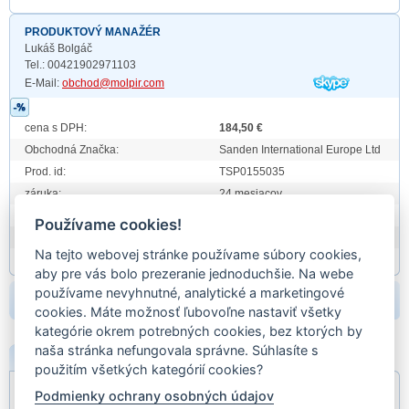
PRODUKTOVÝ MANAŽÉR
Lukáš Bolgáč
Tel.: 00421902971103
E-Mail:
obchod@molpir.com
cena s DPH:
184,50 €
Obchodná Značka:
Sanden International Europe Ltd
Prod. id:
TSP0155035
záruka:
24 mesiacov
hmotnosť:
7,81
Používame cookies!
EAN:
EAN
Na tejto webovej stránke používame súbory cookies,
Partn. kódy:
aby pre vás bolo prezeranie jednoduchšie. Na webe
používame nevyhnutné, analytické a marketingové
beriem:
cookies. Máte možnosť ľubovoľne nastaviť všetky
kategórie okrem potrebných cookies, bez ktorých by
naša stránka nefungovala správne. Súhlasíte s
POPIS
použitím všetkých kategórií cookies?
Fiat Croma 2,5TD;91-96;
Podmienky ochrany osobných údajov
OE: 7761693; 98453640;