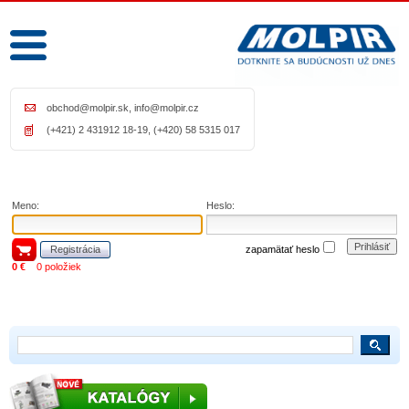
obchod@molpir.sk
,
info@molpir.cz
(+421) 2 431912 18-19, (+420) 58 5315 017
Meno:
Heslo:
Prihlásiť
Registrácia
zapamätať heslo
0 €
0 položiek