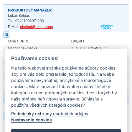
PRODUKTOVÝ MANAŽÉR
Lukáš Bolgáč
Tel.: 00421902971103
E-Mail:
obchod@molpir.com
cena s DPH:
184,50 €
Obchodná Značka:
DENSO EUROPE B.V.
Prod. id:
447180-6740
Používame cookies!
záruka:
24 mesiacov
Na tejto webovej stránke používame súbory cookies,
hmotnosť:
6,56
aby pre vás bolo prezeranie jednoduchšie. Na webe
EAN:
EAN
používame nevyhnutné, analytické a marketingové
Partn. kódy:
cookies. Máte možnosť ľubovoľne nastaviť všetky
kategórie okrem potrebných cookies, bez ktorých by
beriem:
naša stránka nefungovala správne. Súhlasíte s
použitím všetkých kategórií cookies?
Podmienky ochrany osobných údajov
POPIS
Nastavenie cookies
Audi A4 1,9 TDI;
OE: 8E0260805T