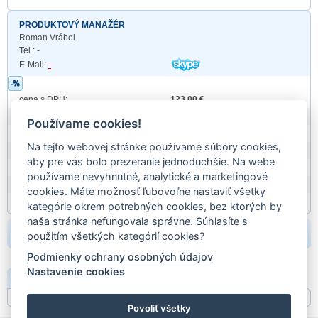
PRODUKTOVÝ MANAŽÉR
Roman Vrábel
Tel.: -
E-Mail:
-
cena s DPH:
123,00 €
Obchodná Značka:
MOLPIR, s.r.o.
Používame cookies!
Prod. id:
LCM972TS
Na tejto webovej stránke používame súbory cookies,
záruka:
24 mesiacov
aby pre vás bolo prezeranie jednoduchšie. Na webe
hmotnosť:
1,20
používame nevyhnutné, analytické a marketingové
EAN:
EAN
cookies. Máte možnosť ľubovoľne nastaviť všetky
Partn. kódy:
kategórie okrem potrebných cookies, bez ktorých by
naša stránka nefungovala správne. Súhlasíte s
beriem:
použitím všetkých kategórií cookies?
Podmienky ochrany osobných údajov
Nastavenie cookies
POPIS
Povoliť všetky