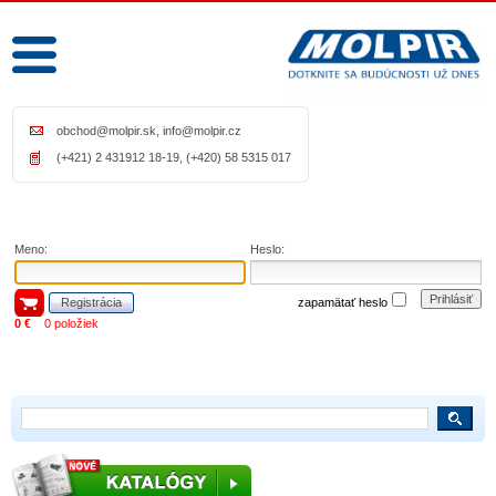
obchod@molpir.sk
,
info@molpir.cz
(+421) 2 431912 18-19, (+420) 58 5315 017
Meno:
Heslo:
Prihlásiť
Registrácia
zapamätať heslo
0 €
0 položiek