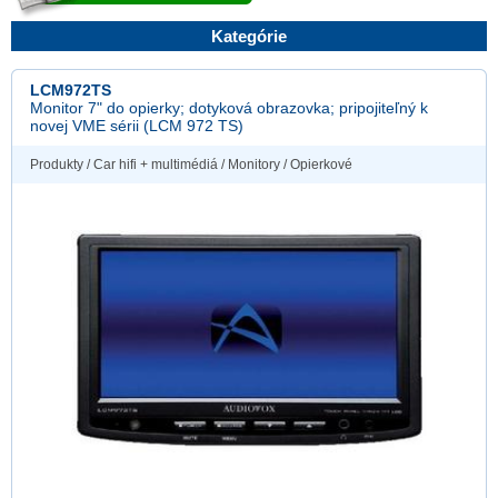
Kategórie
LCM972TS
Monitor 7" do opierky; dotyková obrazovka; pripojiteľný k
novej VME sérii (LCM 972 TS)
Produkty
/
Car hifi + multimédiá
/
Monitory
/
Opierkové