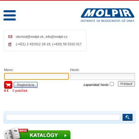
obchod@molpir.sk
,
info@molpir.cz
(+421) 2 431912 18-19, (+420) 58 5315 017
Meno:
Heslo:
Prihlásiť
Registrácia
zapamätať heslo
0 €
0 položiek