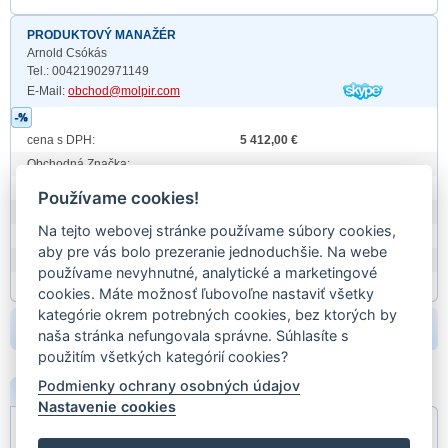
PRODUKTOVÝ MANAŽÉR
Arnold Csókás
Tel.: 00421902971149
E-Mail:
obchod@molpir.com
cena s DPH:
5 412,00 €
Obchodná Značka:
Prod. id:
ANT1030M-3
Používame cookies!
záruka:
24 mesiacov
Na tejto webovej stránke používame súbory cookies,
hmotnosť:
5,80
aby pre vás bolo prezeranie jednoduchšie. Na webe
EAN:
EAN
používame nevyhnutné, analytické a marketingové
Partn. kódy:
cookies. Máte možnosť ľubovoľne nastaviť všetky
kategórie okrem potrebných cookies, bez ktorých by
beriem:
naša stránka nefungovala správne. Súhlasíte s
použitím všetkých kategórií cookies?
Podmienky ochrany osobných údajov
POPIS
PRÍLOHY
Nastavenie cookies
Coax: 10m + 1m
kábel: 1,5m