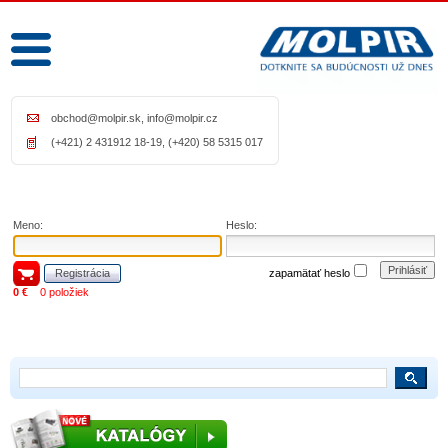
obchod@molpir.sk
,
info@molpir.cz
(+421) 2 431912 18-19, (+420) 58 5315 017
Meno:
Heslo:
Prihlásiť
Registrácia
zapamätať heslo
0 €
0 položiek