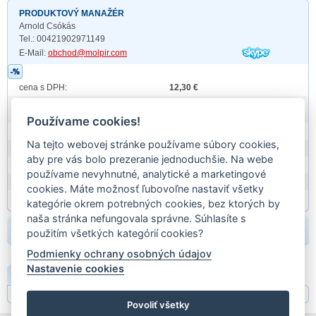
PRODUKTOVÝ MANAŽÉR
Arnold Csókás
Tel.: 00421902971149
E-Mail:
obchod@molpir.com
cena s DPH:
12,30 €
Cobra Automotive Technologies
Obchodná Značka:
S.p.A.
Používame cookies!
Prod. id:
RW0747
Na tejto webovej stránke používame súbory cookies,
záruka:
24 mesiacov
aby pre vás bolo prezeranie jednoduchšie. Na webe
hmotnosť:
0,15
používame nevyhnutné, analytické a marketingové
EAN:
EAN
cookies. Máte možnosť ľubovoľne nastaviť všetky
Partn. kódy:
kategórie okrem potrebných cookies, bez ktorých by
naša stránka nefungovala správne. Súhlasíte s
beriem:
použitím všetkých kategórií cookies?
Podmienky ochrany osobných údajov
Nastavenie cookies
POPIS
Povoliť všetky