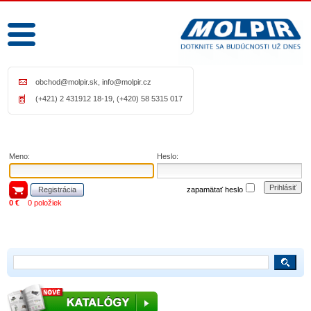
obchod@molpir.sk
,
info@molpir.cz
(+421) 2 431912 18-19, (+420) 58 5315 017
Meno:
Heslo:
Prihlásiť
Registrácia
zapamätať heslo
0 €
0 položiek