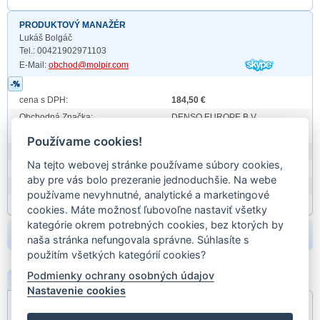
PRODUKTOVÝ MANAŽÉR
Lukáš Bolgáč
Tel.: 00421902971103
E-Mail:
obchod@molpir.com
cena s DPH:
184,50 €
Obchodná Značka:
DENSO EUROPE B.V.
Prod. id:
247100-5930
Používame cookies!
záruka:
24 mesiacov
Na tejto webovej stránke používame súbory cookies,
hmotnosť:
8,4350
aby pre vás bolo prezeranie jednoduchšie. Na webe
EAN:
EAN
používame nevyhnutné, analytické a marketingové
Partn. kódy:
cookies. Máte možnosť ľubovoľne nastaviť všetky
kategórie okrem potrebných cookies, bez ktorých by
beriem:
naša stránka nefungovala správne. Súhlasíte s
použitím všetkých kategórií cookies?
Podmienky ochrany osobných údajov
POPIS
Nastavenie cookies
Mercedes 380 3,8;79-85;420;4,2;85-91;500;5,0;79-91;560;89-91;
OE: A0002302511