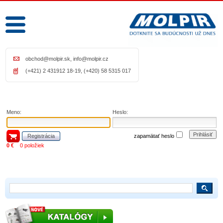
obchod@molpir.sk
,
info@molpir.cz
(+421) 2 431912 18-19, (+420) 58 5315 017
Meno:
Heslo:
Prihlásiť
Registrácia
zapamätať heslo
0 €
0 položiek