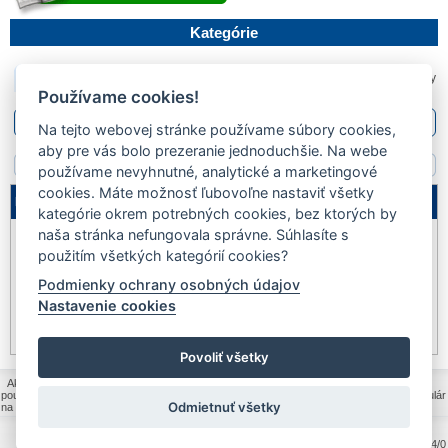
Kategórie
PRODUKTY
Aktuálna pozícia::
Produkty
Používame cookies!
Filter
Na tejto webovej stránke používame súbory cookies,
aby pre vás bolo prezeranie jednoduchšie. Na webe
Žiadne záznamy
používame nevyhnutné, analytické a marketingové
cookies. Máte možnosť ľubovoľne nastaviť všetky
Legenda
kategórie okrem potrebných cookies, bez ktorých by
naša stránka nefungovala správne. Súhlasíte s
Nie je
Akcia
Výpredaj
na sklade
použitím všetkých kategórií cookies?
Podmienky ochrany osobných údajov
Novinka
Dopredaj
Pozastavený
Nastavenie cookies
predaj
Iba na telefonickú
Akcia na www
objednávku
Povoliť všetky
Ako nakupovať
|
Všeobecné obchodné podmienky
|
Ochrana osobných údajov a
poučenie o cookies
|
Politika kvality MOLPIR s.r.o.
|
Reklamačný formulár
|
Formulár
Odmietnuť všetky
na odstúpenie od zmluvy
|
Reklamačný poriadok
|
Kontakt
|
V
ytvorené na technológii BarIS .NET
(c) KASO Technologies 
2834/0