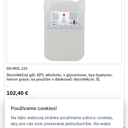
DD-MOL-219
Dezinfekčný gél; 62% alkoholu; s glycerinom, kys.hyaluron,
lemon grass; na použitie v dávkovači dezinfekcie; 5L
...
102,40 €
Nie
Používame cookies!
Na tejto webovej stránke používame súbory cookies,
1
2
aby pre vás bolo prezeranie jednoduchšie. Na webe
Porovnať označené