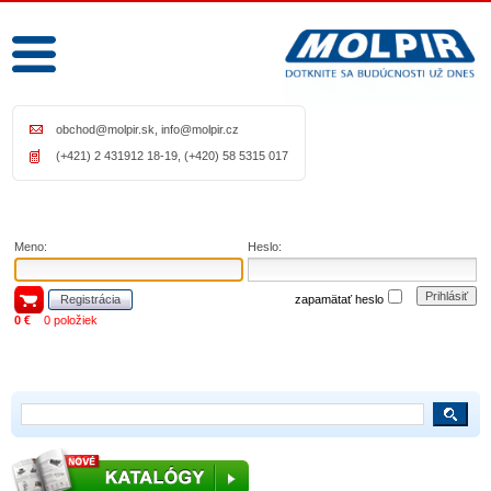
obchod@molpir.sk
,
info@molpir.cz
(+421) 2 431912 18-19, (+420) 58 5315 017
Meno:
Heslo:
Prihlásiť
Registrácia
zapamätať heslo
0 €
0 položiek