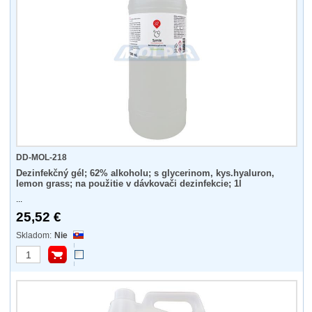
DD-MOL-218
Dezinfekčný gél; 62% alkoholu; s glycerinom, kys.hyaluron,
lemon grass; na použitie v dávkovači dezinfekcie; 1l
...
25,52 €
Nie