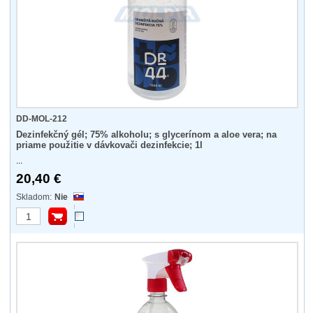
DD-MOL-212
Dezinfekčný gél; 75% alkoholu; s glycerínom a aloe vera; na
priame použitie v dávkovači dezinfekcie; 1l
...
20,40 €
Nie