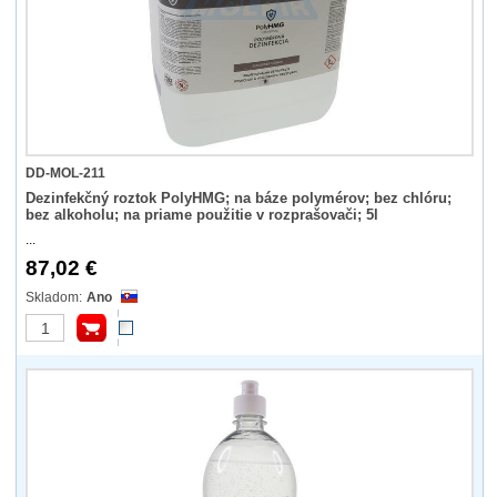
DD-MOL-211
Dezinfekčný roztok PolyHMG; na báze polymérov; bez chlóru;
bez alkoholu; na priame použitie v rozprašovači; 5l
...
87,02 €
Ano