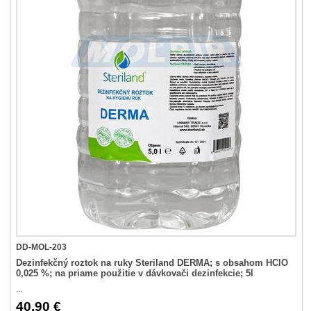
DD-MOL-203
Dezinfekčný roztok na ruky Steriland DERMA; s obsahom HClO
0,025 %; na priame použitie v dávkovači dezinfekcie; 5l
...
40,90 €