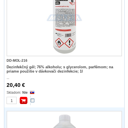
DD-MOL-216
Dezinfekčný gél; 76% alkoholu; s glycerolom, parfémom; na
priame použitie v dávkovači dezinfekcie; 1l
...
20,40 €
Nie