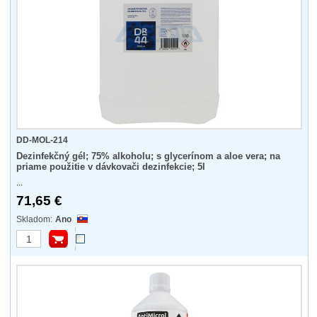
DD-MOL-214
Dezinfekčný gél; 75% alkoholu; s glycerínom a aloe vera; na
priame použitie v dávkovači dezinfekcie; 5l
...
71,65 €
Ano