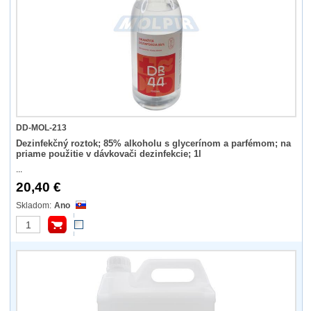
DD-MOL-213
Dezinfekčný roztok; 85% alkoholu s glycerínom a parfémom; na
priame použitie v dávkovači dezinfekcie; 1l
...
20,40 €
Ano