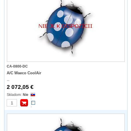
CA-0800-DC
A/C Waeco CoolAir
...
2 072,05 €
Nie