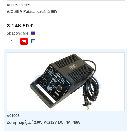
A0FF50019ES
A/C SEA Pataca strešná 96V
...
3 148,80 €
Nie
A01005
Zdroj napájací 230V AC/12V DC; 4A; 48W
...