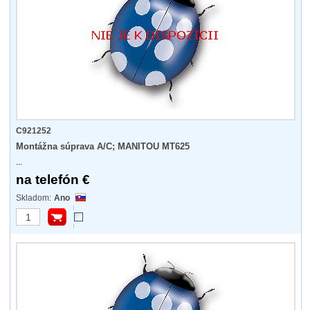
C921252
Montážna súprava A/C; MANITOU MT625
...
na telefón €
Ano