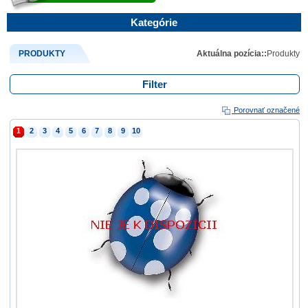
Kategórie
PRODUKTY
Aktuálna pozícia::
Produkty
Filter
Porovnať označené
1
2
3
4
5
6
7
8
9
10