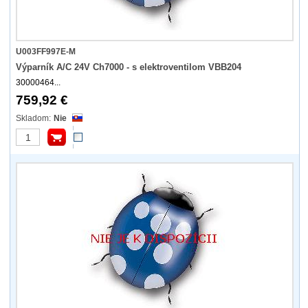
U003FF997E-M
Výparník A/C 24V Ch7000 - s elektroventilom VBB204
30000464...
759,92 €
Nie