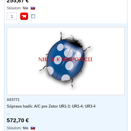
255,67 €
Nie
A03771
Súprava hadíc A/C pre Zetor UR1-3; UR1-4; UR3-4
...
572,70 €
Nie