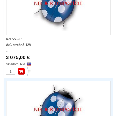
R-9727-2P
A/C strešná 12V
...
3 075,00 €
Nie