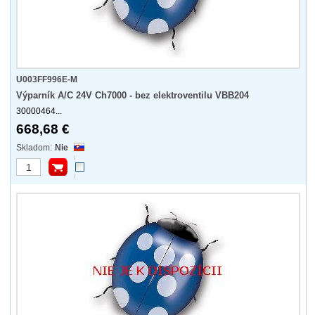
U003FF996E-M
Výparník A/C 24V Ch7000 - bez elektroventilu VBB204
30000464...
668,68 €
Nie