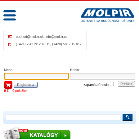
obchod@molpir.sk
,
info@molpir.cz
(+421) 2 431912 18-19, (+420) 58 5315 017
Meno:
Heslo:
Prihlásiť
Registrácia
zapamätať heslo
0 €
0 položiek