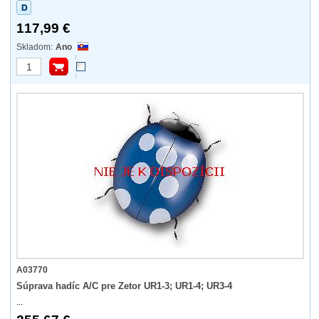
117,99 €
Ano
A03770
Súprava hadíc A/C pre Zetor UR1-3; UR1-4; UR3-4
...