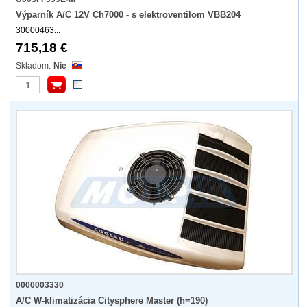
Výparník A/C 12V Ch7000 - s elektroventilom VBB204
30000463...
715,18 €
Nie
0000003330
A/C W-klimatizácia Citysphere Master (h=190)