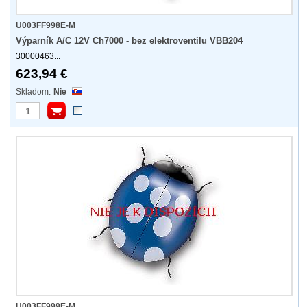
U003FF998E-M
Výparník A/C 12V Ch7000 - bez elektroventilu VBB204
30000463...
623,94 €
Nie
U003FF999E-M