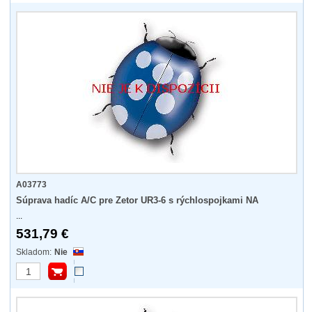
A03773
Súprava hadíc A/C pre Zetor UR3-6 s rýchlospojkami NA
...
531,79 €
Nie