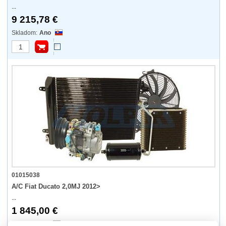
...
9 215,78 €
Ano
01015038
A/C Fiat Ducato 2,0MJ 2012>
...
1 845,00 €
Nie