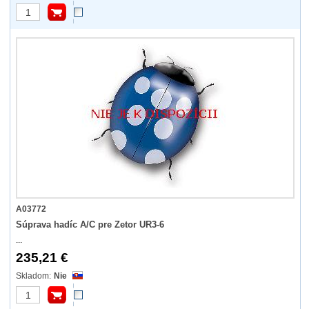
A03772
Súprava hadíc A/C pre Zetor UR3-6
...
235,21 €
Nie