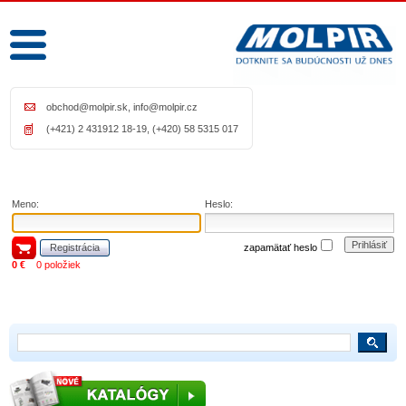
obchod@molpir.sk
,
info@molpir.cz
(+421) 2 431912 18-19, (+420) 58 5315 017
Meno:
Heslo:
Prihlásiť
Registrácia
zapamätať heslo
0 €
0 položiek