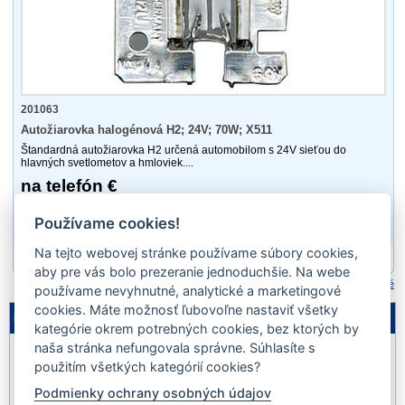
201063
Autožiarovka halogénová H2; 24V; 70W; X511
Štandardná autožiarovka H2 určená automobilom s 24V sieťou do
hlavných svetlometov a hmloviek....
na telefón €
Nie
Používame cookies!
Na tejto webovej stránke používame súbory cookies,
1
aby pre vás bolo prezeranie jednoduchšie. Na webe
Porovnať označené
používame nevyhnutné, analytické a marketingové
cookies. Máte možnosť ľubovoľne nastaviť všetky
Legenda
kategórie okrem potrebných cookies, bez ktorých by
naša stránka nefungovala správne. Súhlasíte s
Nie je
Akcia
Výpredaj
na sklade
použitím všetkých kategórií cookies?
Podmienky ochrany osobných údajov
Novinka
Dopredaj
Pozastavený