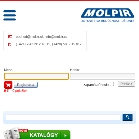
obchod@molpir.sk
,
info@molpir.cz
(+421) 2 431912 18-19, (+420) 58 5315 017
Meno:
Heslo:
Prihlásiť
Registrácia
zapamätať heslo
0 €
0 položiek