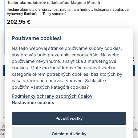
Tester akumulátorov s tlačiarňou Magneti Marelli
Testuje akumulátory, správnosť nabíjania a hodnoty kolísania napätia. Je
vybavený tlačiarňou. Testy samotné...
202,95 €
Nie
Používame cookies!
Na tejto webovej stránke používame súbory cookies,
1
aby pre vás bolo prezeranie jednoduchšie. Na webe
Porovnať označené
používame nevyhnutné, analytické a marketingové
cookies. Máte možnosť ľubovoľne nastaviť všetky
Legenda
kategórie okrem potrebných cookies, bez ktorých by
naša stránka nefungovala správne. Súhlasíte s
Nie je
Akcia
Výpredaj
na sklade
použitím všetkých kategórií cookies?
Podmienky ochrany osobných údajov
Novinka
Dopredaj
Pozastavený
Nastavenie cookies
predaj
Iba na telefonickú
Akcia na www
objednávku
Povoliť všetky
Ako nakupovať
|
Všeobecné obchodné podmienky
|
Ochrana osobných údajov a
poučenie o cookies
|
Politika kvality MOLPIR s.r.o.
|
Reklamačný formulár
|
Formulár
Odmietnuť všetky
na odstúpenie od zmluvy
|
Reklamačný poriadok
|
Kontakt
|