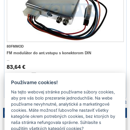
80FMMOD
FM modulátor do ant.vstupu s konektorom DIN
...
83,64 €
Ano
Používame cookies!
Na tejto webovej stránke používame súbory cookies,
1
aby pre vás bolo prezeranie jednoduchšie. Na webe
Porovnať označené
používame nevyhnutné, analytické a marketingové
cookies. Máte možnosť ľubovoľne nastaviť všetky
Legenda
kategórie okrem potrebných cookies, bez ktorých by
naša stránka nefungovala správne. Súhlasíte s
Nie je
Akcia
Výpredaj
na sklade
použitím všetkých kategórií cookies?