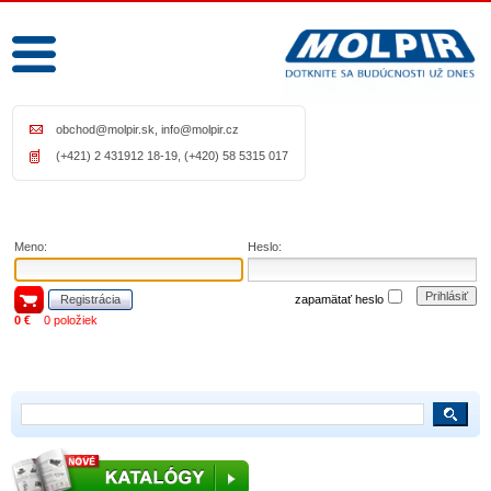
obchod@molpir.sk
,
info@molpir.cz
(+421) 2 431912 18-19, (+420) 58 5315 017
Meno:
Heslo:
Prihlásiť
Registrácia
zapamätať heslo
0 €
0 položiek