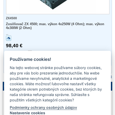
ZX4500
Zosilňovač ZX 4500; max. výkon 4x250W (4 Ohm); max. výkon
4x300W (2 Ohm)
...
98,40 €
Ano
Používame cookies!
Na tejto webovej stránke používame súbory cookies,
1
aby pre vás bolo prezeranie jednoduchšie. Na webe
Porovnať označené
používame nevyhnutné, analytické a marketingové
cookies. Máte možnosť ľubovoľne nastaviť všetky
Legenda
kategórie okrem potrebných cookies, bez ktorých by
naša stránka nefungovala správne. Súhlasíte s
Nie je
Akcia
Výpredaj
na sklade
použitím všetkých kategórií cookies?
Podmienky ochrany osobných údajov
Novinka
Dopredaj
Pozastavený
Nastavenie cookies
predaj