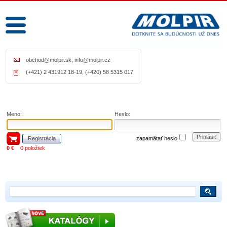
obchod@molpir.sk
,
info@molpir.cz
(+421) 2 431912 18-19, (+420) 58 5315 017
Meno:
Heslo:
Prihlásiť
Registrácia
zapamätať heslo
0 €
0 položiek