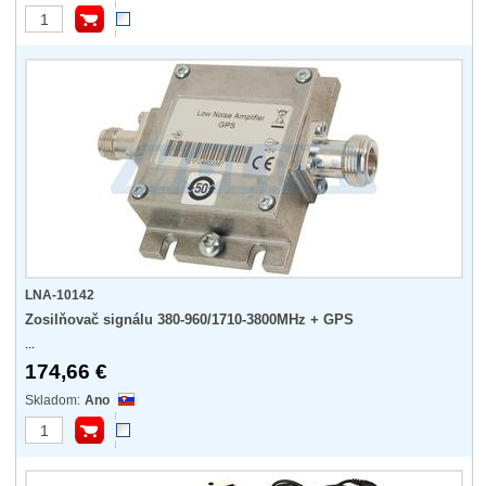
LNA-10142
Zosilňovač signálu 380-960/1710-3800MHz + GPS
...
174,66 €
Ano