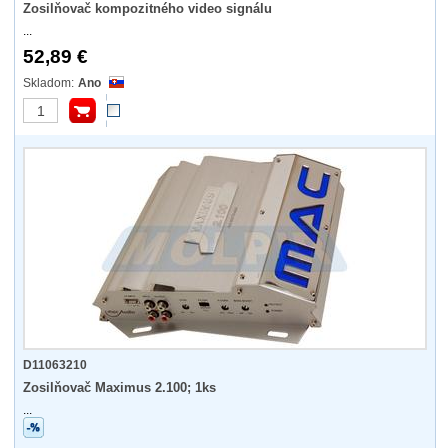
Zosilňovač kompozitného video signálu
...
52,89 €
Ano
D11063210
Zosilňovač Maximus 2.100; 1ks
...