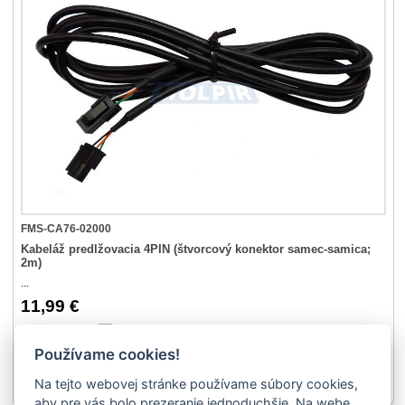
FMS-CA76-02000
Kabeláž predlžovacia 4PIN (štvorcový konektor samec-samica;
2m)
...
11,99 €
Ano
Používame cookies!
Na tejto webovej stránke používame súbory cookies,
1
2
aby pre vás bolo prezeranie jednoduchšie. Na webe