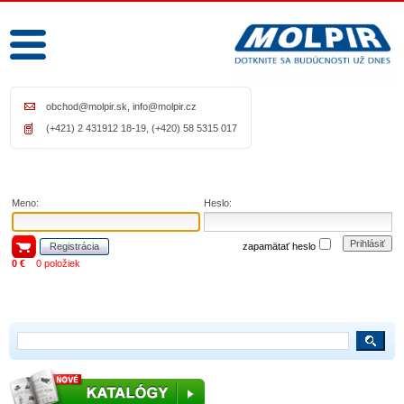
obchod@molpir.sk
,
info@molpir.cz
(+421) 2 431912 18-19, (+420) 58 5315 017
Meno:
Heslo:
Prihlásiť
Registrácia
zapamätať heslo
0 €
0 položiek