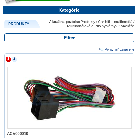
Kategórie
Aktuálna pozícia::
Produkty
/
Car hifi + multimédiá
/
PRODUKTY
Multikanálové audio systémy
/
Kabeláže
Filter
Porovnať označené
1
2
ACA000010