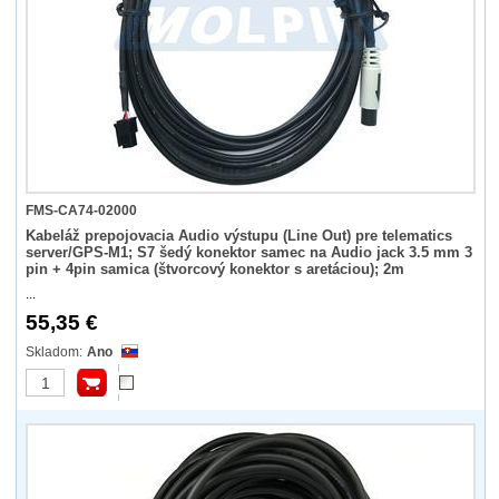
FMS-CA74-02000
Kabeláž prepojovacia Audio výstupu (Line Out) pre telematics
server/GPS-M1; S7 šedý konektor samec na Audio jack 3.5 mm 3
pin + 4pin samica (štvorcový konektor s aretáciou); 2m
...
55,35 €
Ano