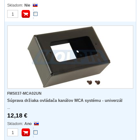
Nie
FMS037-MCA02UN
Súprava držiaka ovládača kanálov MCA systému - univerzál
...
12,18 €
Ano