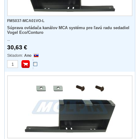
FMS037-MCA01VO-L
Súprava ovládača kanálov MCA systému pre ľavú radu sedadiel
Vogel Eco/Conturo
...
30,63 €
Ano