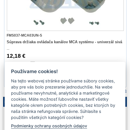
FMS037-MCA03UN-S
Súprava držiaka ovládača kanálov MCA systému - univerzál sivá
...
12,18 €
Nie
Používame cookies!
Na tejto webovej stránke používame súbory cookies,
1
2
3
aby pre vás bolo prezeranie jednoduchšie. Na webe
Porovnať označené
používame nevyhnutné, analytické a marketingové
cookies. Máte možnosť ľubovoľne nastaviť všetky
Legenda
kategórie okrem potrebných cookies, bez ktorých by
naša stránka nefungovala správne. Súhlasíte s
Nie je
Akcia
Výpredaj
na sklade
použitím všetkých kategórií cookies?
Podmienky ochrany osobných údajov
Novinka
Dopredaj
Pozastavený