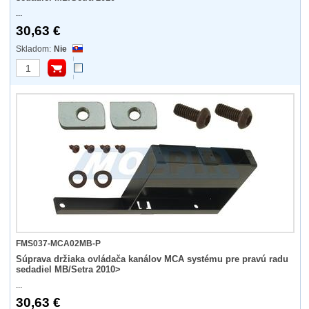
...
30,63 €
Nie
FMS037-MCA02MB-P
Súprava držiaka ovládača kanálov MCA systému pre pravú radu
sedadiel MB/Setra 2010>
...
30,63 €