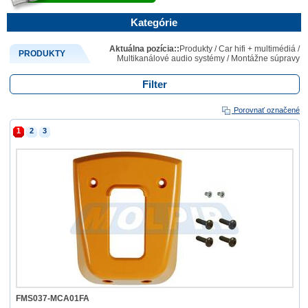
Kategórie
Aktuálna pozícia::
Produkty
/
Car hifi + multimédiá
/
PRODUKTY
Multikanálové audio systémy
/
Montážne súpravy
Filter
Porovnať označené
1
2
3
FMS037-MCA01FA