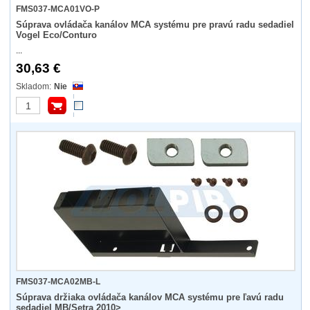
FMS037-MCA01VO-P
Súprava ovládača kanálov MCA systému pre pravú radu sedadiel
Vogel Eco/Conturo
...
30,63 €
Nie
FMS037-MCA02MB-L
Súprava držiaka ovládača kanálov MCA systému pre ľavú radu
sedadiel MB/Setra 2010>