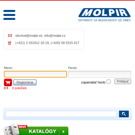
obchod@molpir.sk
,
info@molpir.cz
(+421) 2 431912 18-19, (+420) 58 5315 017
Meno:
Heslo:
Prihlásiť
Registrácia
zapamätať heslo
0 €
0 položiek