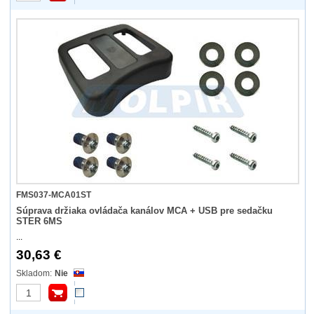
FMS037-MCA01ST
Súprava držiaka ovládača kanálov MCA + USB pre sedačku
STER 6MS
...
30,63 €
Nie