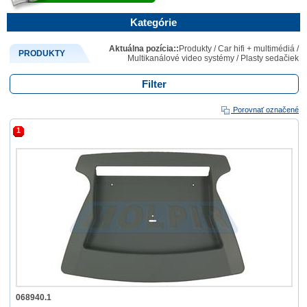
Kategórie
Aktuálna pozícia::
Produkty
/
Car hifi + multimédiá
/
PRODUKTY
Multikanálové video systémy
/
Plasty sedačiek
Filter
Porovnať označené
1
068940.1