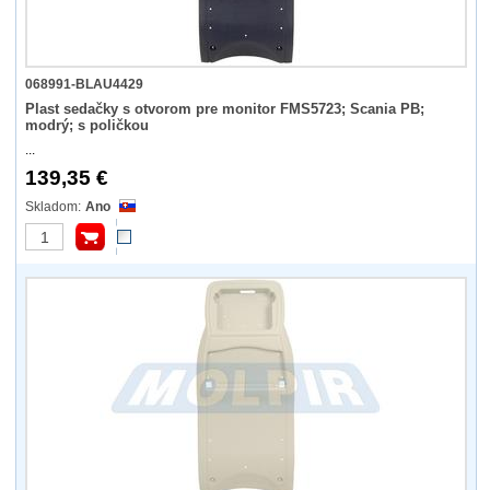
068991-BLAU4429
Plast sedačky s otvorom pre monitor FMS5723; Scania PB;
modrý; s poličkou
...
139,35 €
Ano