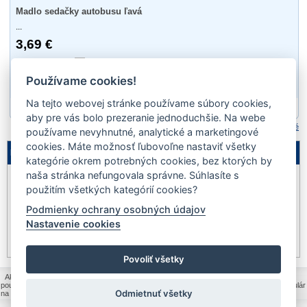
Madlo sedačky autobusu ľavá
...
3,69 €
Ano
Používame cookies!
Na tejto webovej stránke používame súbory cookies,
1
aby pre vás bolo prezeranie jednoduchšie. Na webe
Porovnať označené
používame nevyhnutné, analytické a marketingové
cookies. Máte možnosť ľubovoľne nastaviť všetky
Legenda
kategórie okrem potrebných cookies, bez ktorých by
naša stránka nefungovala správne. Súhlasíte s
Nie je
Akcia
Výpredaj
na sklade
použitím všetkých kategórií cookies?
Podmienky ochrany osobných údajov
Novinka
Dopredaj
Pozastavený
Nastavenie cookies
predaj
Iba na telefonickú
Akcia na www
objednávku
Povoliť všetky
Ako nakupovať
|
Všeobecné obchodné podmienky
|
Ochrana osobných údajov a
poučenie o cookies
|
Politika kvality MOLPIR s.r.o.
|
Reklamačný formulár
|
Formulár
Odmietnuť všetky
na odstúpenie od zmluvy
|
Reklamačný poriadok
|
Kontakt
|