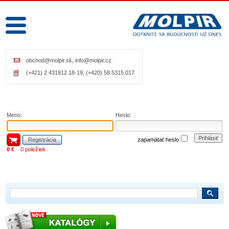
obchod@molpir.sk
,
info@molpir.cz
(+421) 2 431912 18-19, (+420) 58 5315 017
Meno:
Heslo:
Prihlásiť
Registrácia
zapamätať heslo
0 €
0 položiek