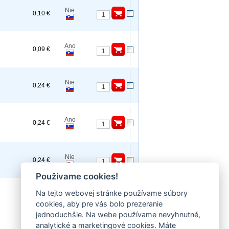
Nie
0,10 €
Ano
0,09 €
Nie
0,24 €
Ano
0,24 €
Nie
0,24 €
Používame cookies!
Na tejto webovej stránke používame súbory
Ano
0,24 €
cookies, aby pre vás bolo prezeranie
jednoduchšie. Na webe používame nevyhnutné,
analytické a marketingové cookies. Máte