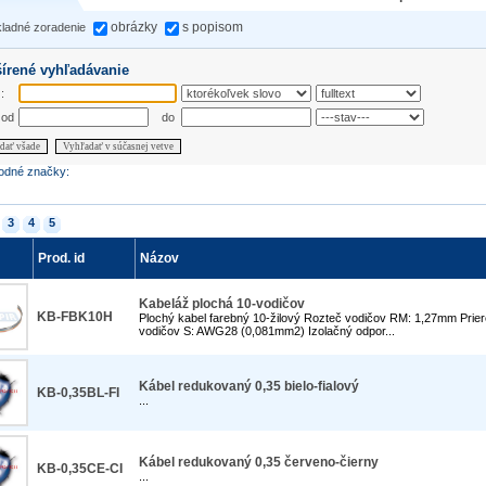
obrázky
s popisom
ladné zoradenie
írené vyhľadávanie
:
 od
do
dať všade
Vyhľadať v súčasnej vetve
odné značky:
3
4
5
Prod. id
Názov
Kabeláž plochá 10-vodičov
KB-FBK10H
Plochý kabel farebný 10-žilový Rozteč vodičov RM: 1,27mm Prie
vodičov S: AWG28 (0,081mm2) Izolačný odpor...
Kábel redukovaný 0,35 bielo-fialový
KB-0,35BL-FI
...
Kábel redukovaný 0,35 červeno-čierny
KB-0,35CE-CI
...