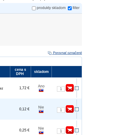
produkty skladom
filter
Porovnať označené
cena s
skladom
DPH
Ano
1,72 €
rez
Nie
0,12 €
Nie
0,25 €