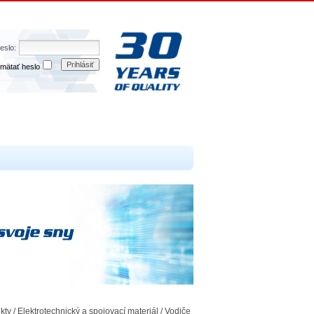
eslo:
Prihlásiť
mätať heslo
kty
/
Elektrotechnický a spojovací materiál
/
Vodiče