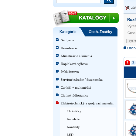
zák
Rozš
Výraz
Kategórie
Obch. Značky
Cena
Nabíjanie
Vyhľa
Dezinfekcia
Obch
Klimatizácie a kúrenia
1
2
Doplnková výbava
Príslušenstvo
Servisné náradie / diagnostika
Car hifi + multimédiá
Civilné rádiostanice
Elektrotechnický a spojovací materiál
Chráničky
Kabeláže
Kontakty
LED