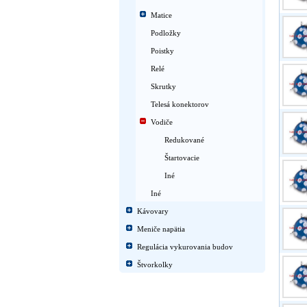
Matice
Podložky
Poistky
Relé
Skrutky
Telesá konektorov
Vodiče
Redukované
Štartovacie
Iné
Iné
Kávovary
Meniče napätia
Regulácia vykurovania budov
Štvorkolky