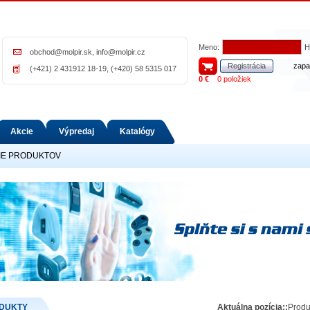
Meno:
H
obchod@molpir.sk
,
info@molpir.cz
Registrácia
zapa
(+421) 2 431912 18-19, (+420) 58 5315 017
0 €
0 položiek
Akcie
Výpredaj
Katalógy
IE PRODUKTOV
DUKTY
Aktuálna pozícia::
Produ