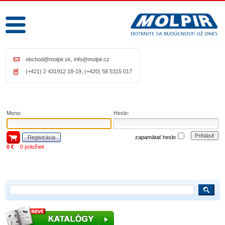
obchod@molpir.sk
,
info@molpir.cz
(+421) 2 431912 18-19, (+420) 58 5315 017
Meno:
Heslo:
Prihlásiť
Registrácia
zapamätať heslo
0 €
0 položiek