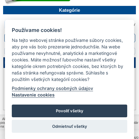
Kategórie
PRODUKTY
Aktuálna pozícia::
Produkty
Používame cookies!
Filter
Na tejto webovej stránke používame súbory cookies,
aby pre vás bolo prezeranie jednoduchšie. Na webe
Žiadne záznamy
používame nevyhnutné, analytické a marketingové
cookies. Máte možnosť ľubovoľne nastaviť všetky
Legenda
kategórie okrem potrebných cookies, bez ktorých by
naša stránka nefungovala správne. Súhlasíte s
Nie je
Akcia
Výpredaj
na sklade
použitím všetkých kategórií cookies?
Podmienky ochrany osobných údajov
Novinka
Dopredaj
Pozastavený
Nastavenie cookies
predaj
Iba na telefonickú
Akcia na www
objednávku
Povoliť všetky
Ako nakupovať
|
Všeobecné obchodné podmienky
|
Ochrana osobných údajov a
poučenie o cookies
|
Politika kvality MOLPIR s.r.o.
|
Reklamačný formulár
|
Formulár
Odmietnuť všetky
na odstúpenie od zmluvy
|
Reklamačný poriadok
|
Kontakt
|
V
ytvorené na technológii BarIS .NET
(c) KASO Technologies 
4244/0