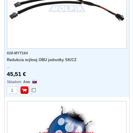
028-MYT164
Redukcia mýtnej OBU jednotky SK/CZ
...
45,51 €
Ano