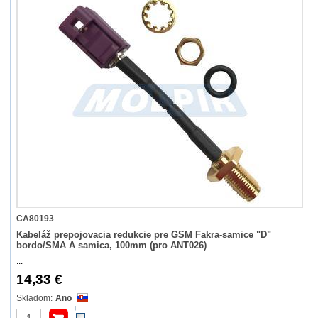
CA80193
Kabeláž prepojovacia redukcie pre GSM Fakra-samice "D"
bordo/SMA A samica, 100mm (pro ANT026)
...
14,33 €
Ano