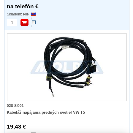
na telefón €
Nie
028-SI001
Kabeláž napájania predných svetiel VW T5
...
19,43 €