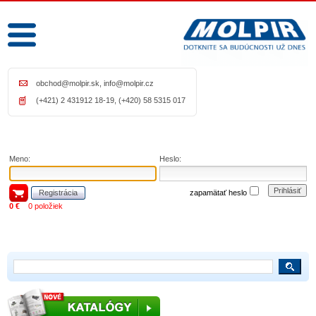
obchod@molpir.sk
,
info@molpir.cz
(+421) 2 431912 18-19, (+420) 58 5315 017
Meno:
Heslo:
Prihlásiť
Registrácia
zapamätať heslo
0 €
0 položiek