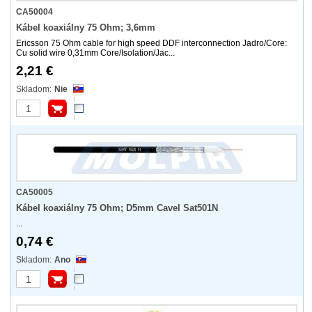
CA50004
Kábel koaxiálny 75 Ohm; 3,6mm
Ericsson 75 Ohm cable for high speed DDF interconnection Jadro/Core:
Cu solid wire 0,31mm Core/Isolation/Jac...
2,21 €
Nie
CA50005
Kábel koaxiálny 75 Ohm; D5mm Cavel Sat501N
...
0,74 €
Ano