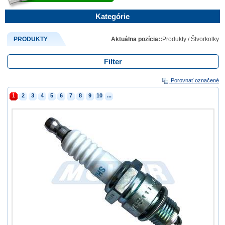
Kategórie
PRODUKTY
Aktuálna pozícia::
Produkty
/
Štvorkolky
Filter
Porovnať označené
1
2
3
4
5
6
7
8
9
10
...