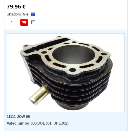
79,95 €
Nie
11111-JOW-00
Valec jumbo 300(JOE301, JPE302)
...