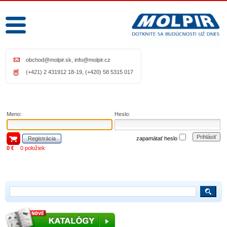
obchod@molpir.sk
,
info@molpir.cz
(+421) 2 431912 18-19, (+420) 58 5315 017
Meno:
Heslo:
Prihlásiť
Registrácia
zapamätať heslo
0 €
0 položiek