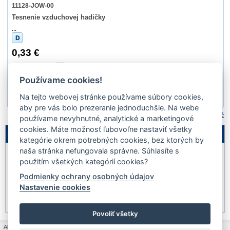
11128-JOW-00
Tesnenie vzduchovej hadičky
...
0,33 €
Ano
Používame cookies!
Na tejto webovej stránke používame súbory cookies,
1
2
3
4
5
6
7
8
9
10
...
aby pre vás bolo prezeranie jednoduchšie. Na webe
Porovnať označené
používame nevyhnutné, analytické a marketingové
cookies. Máte možnosť ľubovoľne nastaviť všetky
Legenda
kategórie okrem potrebných cookies, bez ktorých by
naša stránka nefungovala správne. Súhlasíte s
Nie je
Akcia
Výpredaj
na sklade
použitím všetkých kategórií cookies?
Podmienky ochrany osobných údajov
Novinka
Dopredaj
Pozastavený
Nastavenie cookies
predaj
Iba na telefonickú
Akcia na www
objednávku
Povoliť všetky
Ako nakupovať
|
Všeobecné obchodné podmienky
|
Ochrana osobných údajov a