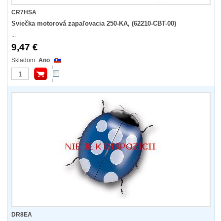
CR7HSA
Sviečka motorová zapaľovacia 250-KA, (62210-CBT-00)
...
9,47 €
Ano
DR8EA